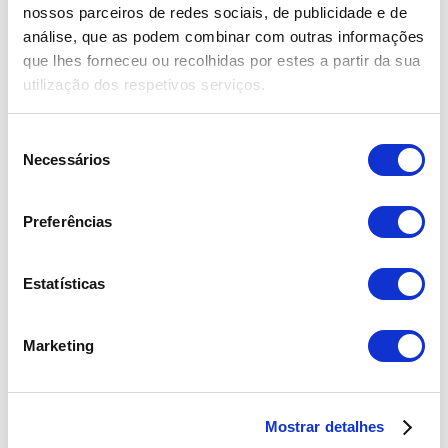
nossos parceiros de redes sociais, de publicidade e de
Coleção de Páscoa
análise, que as podem combinar com outras informações
que lhes forneceu ou recolhidas por estes a partir da sua
Funeral
utilização dos respetivos serviços.
Paixão e Romance
Seleção
Necessários
Para Ele
de
consentimento
Peónias
Preferências
Plantas
Estatísticas
Bonsai
Cactos e Suculentas
Marketing
Ramos de Flores
Flores Secas
Mostrar detalhes