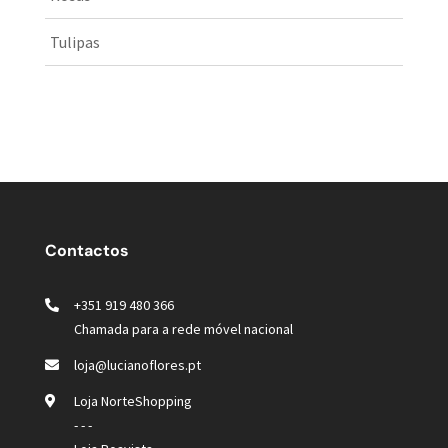
Tulipas
Contactos
+351 919 480 366
Chamada para a rede móvel nacional
loja@lucianoflores.pt
Loja NorteShopping
- - -