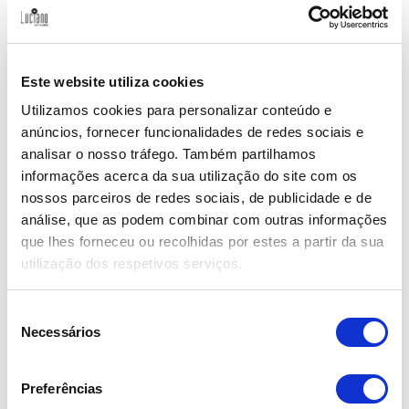
Coleção de Inverno
Coleção Dia dos Namorados
Este website utiliza cookies
Utilizamos cookies para personalizar conteúdo e
Complementos
anúncios, fornecer funcionalidades de redes sociais e
analisar o nosso tráfego. Também partilhamos
Dia das Mães
informações acerca da sua utilização do site com os
nossos parceiros de redes sociais, de publicidade e de
Girassol
análise, que as podem combinar com outras informações
que lhes forneceu ou recolhidas por estes a partir da sua
Nascimento
utilização dos respetivos serviços.
Ocasiões Especiais
Seleção
Aniversário
Necessários
de
consentimento
Bouquets de Noiva
Preferências
Coleção de Páscoa