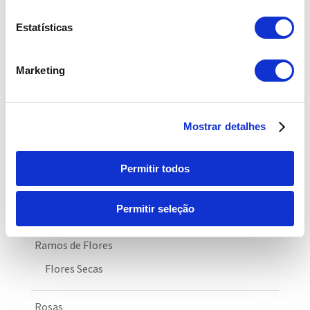
Funeral
Estatísticas
Paixão e Romance
Marketing
Para Ele
Peónias
Mostrar detalhes
Plantas
Permitir todos
Bonsai
Cactos e Suculentas
Permitir seleção
Ramos de Flores
Flores Secas
Rosas