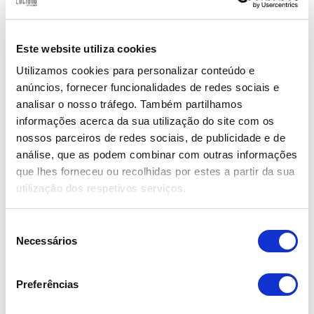
cativa, sendo um presente inesquecível para alguém
desse signo!
Este website utiliza cookies
Essas são as flores perfeitas para presentear
Utilizamos cookies para personalizar conteúdo e
alguém de Escorpião, destacando o mistério, a
anúncios, fornecer funcionalidades de redes sociais e
intensidade e a beleza que caracterizam esse signo
analisar o nosso tráfego. Também partilhamos
de água. Com qualquer uma dessas escolhas, você
informações acerca da sua utilização do site com os
certamente encantará e emocionará o escorpiano
nossos parceiros de redes sociais, de publicidade e de
da sua vida! Lembre-se de que as flores falam por si
análise, que as podem combinar com outras informações
mesmas e são uma maneira poderosa de expressar
que lhes forneceu ou recolhidas por estes a partir da sua
sentimentos e admiração.
utilização dos respetivos serviços.
Gostou das dicas? Passe em nossa floricultura e
confira nossas opções de arranjos personalizados
Seleção
Necessários
para criar o presente perfeito. Afinal, nada melhor
de
do que usar o poder das flores para conquistar e
consentimento
encantar alguém tão especial como um escorpiano!
Preferências