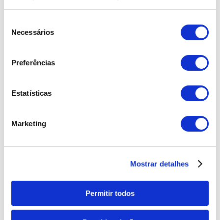
33,00 €
through
Seleção
Necessários
54,00 €
de
Ramo de Rosas
consentimento
Preferências
Price
Avaliação
29,00
€
–
174,00
€
5.00
range:
de 5
Estatísticas
29,00 €
through
Marketing
174,00 €
Produtos Relacionados
Mostrar detalhes
Permitir todos