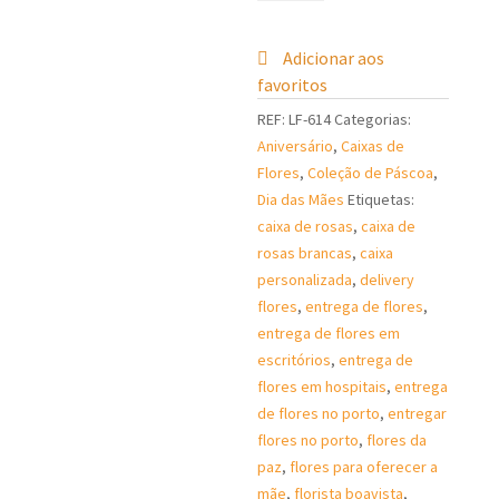
de
Buquê
de
Adicionar aos
Rosas
favoritos
Brancas
REF:
LF-614
Categorias:
em
Aniversário
,
Caixas de
Caixa
Flores
,
Coleção de Páscoa
,
Dia das Mães
Etiquetas:
caixa de rosas
,
caixa de
rosas brancas
,
caixa
personalizada
,
delivery
flores
,
entrega de flores
,
entrega de flores em
escritórios
,
entrega de
flores em hospitais
,
entrega
de flores no porto
,
entregar
flores no porto
,
flores da
paz
,
flores para oferecer a
mãe
,
florista boavista
,