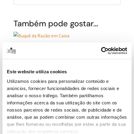
Também pode gostar…
Buquê da Razão em Caixa
39,00
€
Este website utiliza cookies
Utilizamos cookies para personalizar conteúdo e
anúncios, fornecer funcionalidades de redes sociais e
analisar o nosso tráfego. Também partilhamos
Rosas em Caixa – Buquê de Rosas
informações acerca da sua utilização do site com os
nossos parceiros de redes sociais, de publicidade e de
análise, que as podem combinar com outras informações
que lhes forneceu ou recolhidas por estes a partir da sua
Price
Avaliação
33,00
€
–
54,00
€
5.00
utilização dos respetivos serviços.
range:
de 5