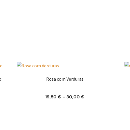
o
Rosa com Verduras
Price
19,50
€
–
30,00
€
range:
19,50 €
through
30,00 €