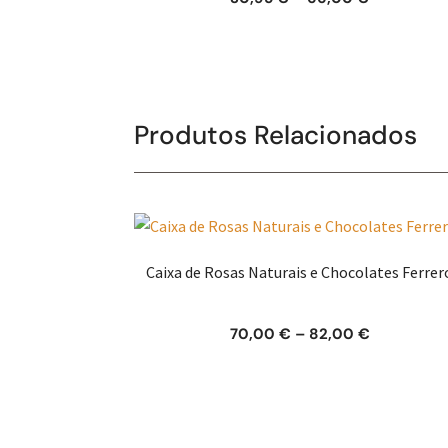
range:
30,95 €
through
66,00 €
Produtos Relacionados
Caixa de Rosas Naturais e Chocolates Ferrer
Price
70,00
€
–
82,00
€
range:
70,00 €
through
82,00 €