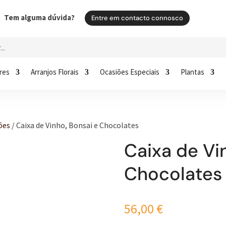
Tem alguma dúvida?
Entre em contacto connosco
res
Arranjos Florais
Ocasiões Especiais
Plantas
ões
/ Caixa de Vinho, Bonsai e Chocolates
Caixa de Vi
Chocolates
56,00
€