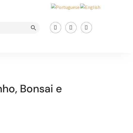



nho, Bonsai e