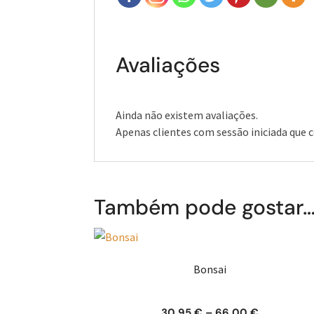
Avaliações
Ainda não existem avaliações.
Apenas clientes com sessão iniciada que
Também pode gostar
Bonsai
Price
30,95
€
–
66,00
€