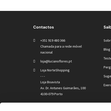
Contactos
Sai
+351 919 480 366
Sobr
Chamada para a rede móvel
Blog 
nacional
Test
loja@lucianoflores.pt
Perg
Loja NorteShopping
- - -
Suge
Loja Boavista
Exer
Av. Dr. Antunes Guimarães, 100
4100-079 Porto