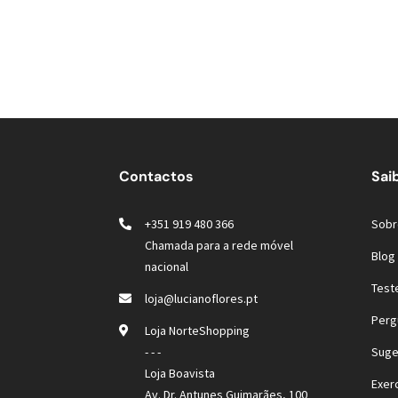
Contactos
Sai
+351 919 480 366
Sobr
Chamada para a rede móvel
Blog 
nacional
Test
loja@lucianoflores.pt
Perg
Loja NorteShopping
- - -
Suge
Loja Boavista
Exer
Av. Dr. Antunes Guimarães, 100