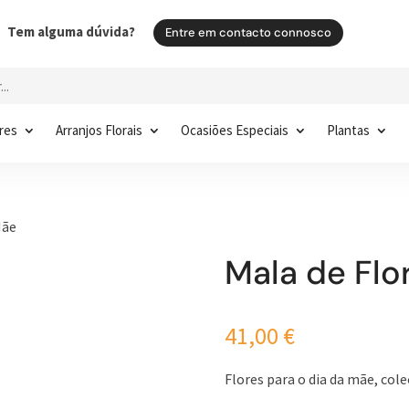
Tem alguma dúvida?
Entre em contacto connosco
res
Arranjos Florais
Ocasiões Especiais
Plantas
Mãe
Mala de Flo
41,00
€
Flores para o dia da mãe, col