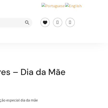



res – Dia da Mãe
eção especial dia da mãe