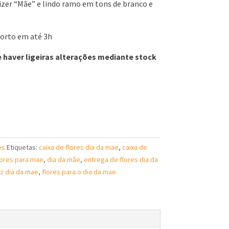
izer “Mãe” e lindo ramo em tons de branco e
porto em até 3h
e haver ligeiras alterações mediante stock
es
Etiquetas:
caixa de flores dia da mae
,
caixa de
lores para mae
,
dia da mãe
,
entrega de flores dia da
iz dia da mae
,
flores para o dia da mae