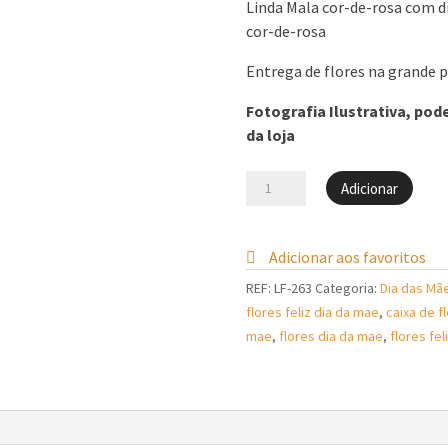
Linda Mala cor-de-rosa com d
cor-de-rosa
Entrega de flores na grande 
Fotografia Ilustrativa, pod
da loja
Quantidade
Adicionar
de
Mala
de
Adicionar aos favoritos
Flores
REF:
LF-263
Categoria:
Dia das Mã
-
flores feliz dia da mae
,
caixa de f
Dia
mae
,
flores dia da mae
,
flores fel
da
Mãe