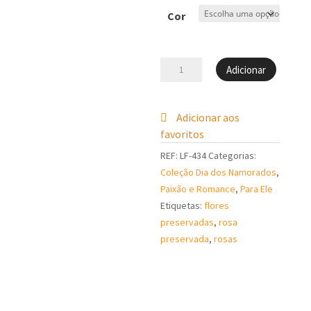
Cor
Quantidade
Adicionar
de
Rosa
Preservada
Adicionar aos
favoritos
REF:
LF-434
Categorias:
Coleção Dia dos Namorados
,
Paixão e Romance
,
Para Ele
Etiquetas:
flores
preservadas
,
rosa
preservada
,
rosas