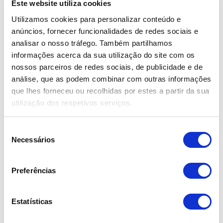
Apenas clientes com sessão iniciada que
Este website utiliza cookies
compraram este produto podem deixar
Utilizamos cookies para personalizar conteúdo e
opinião.
anúncios, fornecer funcionalidades de redes sociais e
analisar o nosso tráfego. Também partilhamos
informações acerca da sua utilização do site com os
nossos parceiros de redes sociais, de publicidade e de
Também pode gostar…
análise, que as podem combinar com outras informações
que lhes forneceu ou recolhidas por estes a partir da sua
utilização dos respetivos serviços.
Rosa com Verduras
Seleção
Necessários
de
Price
19,50
€
–
30,00
€
consentimento
range:
Preferências
19,50 €
through
30,00 €
Estatísticas
Buquê de Rosas Brancas