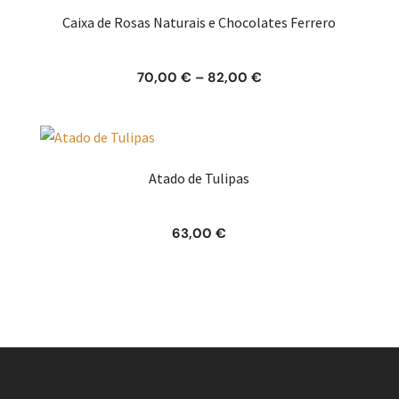
Caixa de Rosas Naturais e Chocolates Ferrero
Price
70,00
€
–
82,00
€
range:
70,00 €
through
82,00 €
Atado de Tulipas
63,00
€