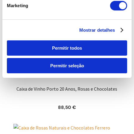
Marketing
Price
39,00
€
–
79,00
€
range:
39,00 €
Mostrar detalhes
through
79,00 €
Produtos Relacionados
Permitir todos
Permitir seleção
Caixa de Vinho Porto 20 Anos, Rosas e Chocolates
88,50
€